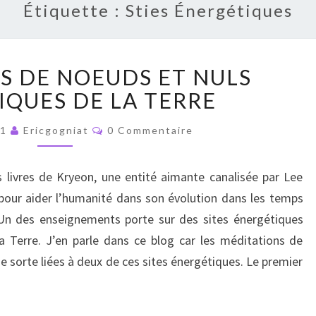
Étiquette :
Sties Énergétiques
LES
ES DE NOEUDS ET NULS
12
PAIRES
IQUES DE LA TERRE
DE
Commentaires
NOEUDS
21
Ericgogniat
0 Commentaire
ET
NULS
es livres de Kryeon, une entité aimante canalisée par Lee
ÉNERGÉTIQUES
pour aider l’humanité dans son évolution dans les temps
DE
LA
n des enseignements porte sur des sites énergétiques
TERRE
a Terre. J’en parle dans ce blog car les méditations de
e sorte liées à deux de ces sites énergétiques. Le premier