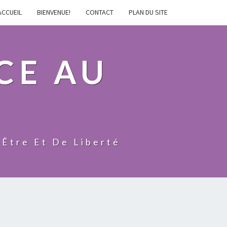
ACCUEIL
BIENVENUE!
CONTACT
PLAN DU SITE
CE AU
-Être Et De Liberté